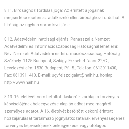
8.11. Bírósághoz fordulás joga: Az érintett a jogainak
megsértése esetén az adatkezelő ellen bírósághoz fordulhat. A
bíróság az ügyben soron kívül jár el.
8.12. Adatvédelmi hatósági eljárás: Panasszal a Nemzeti
Adatvédelmi és Információszabadság Hatóságnál lehet élni:
Név: Nemzeti Adatvédelmi és Információszabadság Hatóság
Székhely: 1125 Budapest, Szilágyi Erzsébet fasor 22/C.,
Levelezési cím: 1530 Budapest, Pf.: 5., Telefon: 0613911400,
Fax: 0613911410, E-mail: ugyfelszolgalat@naih.hu, honlap:
http://www.naih.hu
8.13. 16. életévét nem betöltött kiskorú kizárólag a törvényes
képviselőjének beleegyezése alapján adhat meg magáról
személyes adatot. A 16. életévét betöltött kiskorú érintett
hozzájárulását tartalmazó jognyilatkozatának érvényességéhez
törvényes képviselőjének beleegyezése vagy utólagos