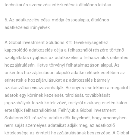
technikai és szervezési intézkedések általános leírása.
5. Az adatkezelés célja, módja és jogalapja, általános
adatkezelési irányelvek:
A Global Investment Solutions Kft. tevékenységéhez
kapcsolódó adatkezelés célja a felhasználói részére történő
szolgáltatás nyújtása; az adatkezelés a felhasználók önkéntes
hozzájárulásán, illetve törvényi felhatalmazáson alapul. Az
önkéntes hozzájáruláson alapuló adatkezelések esetében az
érintettek e hozzájárulásukat az adatkezelés bármely
szakaszában visszavonhatják. Bizonyos esetekben a megadott
adatok egy körének kezelését, tárolását, továbbítását
jogszabályok teszik kötelezővé, melyről szükség esetén külön
értesítjük felhasználóinkat. Felhívjuk a Global Investment
Solutions Kft. részére adatközlők figyelmét, hogy amennyiben
nem saját személyes adataikat adják meg, az adatközlő
kötelessége az érintett hozzájárulásának beszerzése. A Global