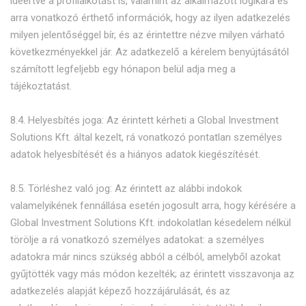
ideértve a profilalkotást is, valamint az alkalmazott logikára és
arra vonatkozó érthető információk, hogy az ilyen adatkezelés
milyen jelentőséggel bír, és az érintettre nézve milyen várható
következményekkel jár. Az adatkezelő a kérelem benyújtásától
számított legfeljebb egy hónapon belül adja meg a
tájékoztatást.
8.4. Helyesbítés joga: Az érintett kérheti a Global Investment
Solutions Kft. által kezelt, rá vonatkozó pontatlan személyes
adatok helyesbítését és a hiányos adatok kiegészítését.
8.5. Törléshez való jog: Az érintett az alábbi indokok
valamelyikének fennállása esetén jogosult arra, hogy kérésére a
Global Investment Solutions Kft. indokolatlan késedelem nélkül
törölje a rá vonatkozó személyes adatokat: a személyes
adatokra már nincs szükség abból a célból, amelyből azokat
gyűjtötték vagy más módon kezelték; az érintett visszavonja az
adatkezelés alapját képező hozzájárulását, és az