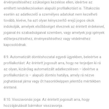
érvényesítéséhez szükséges kezelése ellen, ideértve az
említett rendelkezéseken alapuló profilalkotást is. Tiltakozás
esetén az adatkezelő a személyes adatokat nem kezelheti
tovább, kivéve, ha azt olyan kényszerítő erejű jogos okok
indokolják, amelyek elsőbbséget élveznek az érintett érdekeivel,
jogaival és szabadságaival szemben, vagy amelyek jogi igények
előterjesztéséhez, érvényesítéséhez vagy védelméhez
kapcsolódnak.
8.9. Automatizált döntéshozatal egyedi ügyekben, beleértve a
profilalkotást: Az érintett jogosult arra, hogy ne terjedjen ki rá
az olyan, kizárólag automatizált adatkezelésen – ideértve a
profilalkotást is – alapuló döntés hatálya, amely rá nézve
joghatással járna vagy őt hasonlóképpen jelentős mértékben
érintené.
8.10. Visszavonás joga: Az érintett jogosult arra, hogy
hozzájárulását bármikor visszavonja.