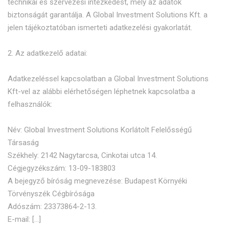
technikai és szervezési intézkedést, mely az adatok
biztonságát garantálja. A Global Investment Solutions Kft. a
jelen tájékoztatóban ismerteti adatkezelési gyakorlatát.
2. Az adatkezelő adatai:
Adatkezeléssel kapcsolatban a Global Investment Solutions
Kft-vel az alábbi elérhetőségen léphetnek kapcsolatba a
felhasználók:
Név: Global Investment Solutions Korlátolt Felelősségű
Társaság
Székhely: 2142 Nagytarcsa, Cinkotai utca 14.
Cégjegyzékszám: 13-09-183803
A bejegyző bíróság megnevezése: Budapest Környéki
Törvényszék Cégbírósága
Adószám: 23373864-2-13.
E-mail: […]