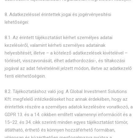
8. Adatkezeléssel érintettek jogai és jogérvényesítési
lehetőségei:
8.1. Az érintett tájékoztatást kérhet személyes adatai
kezeléséről, valamint kérheti személyes adatainak
helyesbítését, illetve – a kötelező adatkezelések kivételével –
törlését, visszavonását, élhet adathordozási-, és tiltakozási
jogával az adat felvételénél jelzett módon, illetve az adatkezelő
fenti elérhetőségein.
8.2. Tájékoztatáshoz való jog: A Global Investment Solutions
Kft. megfelelő intézkedéseket hoz annak érdekében, hogy az
érintettek részére a személyes adatok kezelésére vonatkozó, a
GDPR 13. és a 14. cikkben említett valamennyi információt és a
15–22. és 34. cikk szerinti minden egyes tájékoztatást tömör,
átlátható, érthető és könnyen hozzáférhető formában,
világosan és közérthetően megfogalmazva nyújtsa a