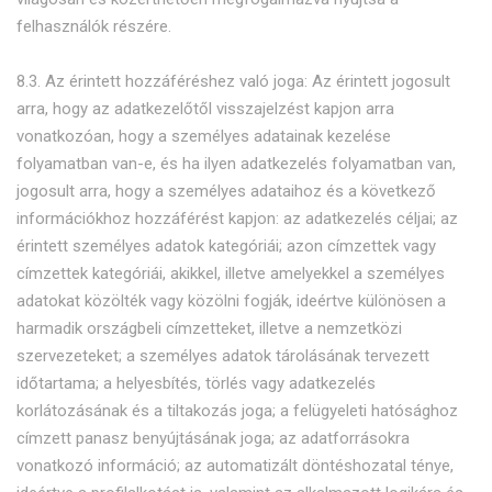
felhasználók részére.
8.3. Az érintett hozzáféréshez való joga: Az érintett jogosult
arra, hogy az adatkezelőtől visszajelzést kapjon arra
vonatkozóan, hogy a személyes adatainak kezelése
folyamatban van-e, és ha ilyen adatkezelés folyamatban van,
jogosult arra, hogy a személyes adataihoz és a következő
információkhoz hozzáférést kapjon: az adatkezelés céljai; az
érintett személyes adatok kategóriái; azon címzettek vagy
címzettek kategóriái, akikkel, illetve amelyekkel a személyes
adatokat közölték vagy közölni fogják, ideértve különösen a
harmadik országbeli címzetteket, illetve a nemzetközi
szervezeteket; a személyes adatok tárolásának tervezett
időtartama; a helyesbítés, törlés vagy adatkezelés
korlátozásának és a tiltakozás joga; a felügyeleti hatósághoz
címzett panasz benyújtásának joga; az adatforrásokra
vonatkozó információ; az automatizált döntéshozatal ténye,