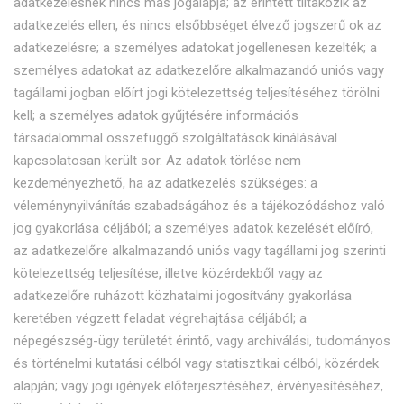
adatkezelésnek nincs más jogalapja; az érintett tiltakozik az
adatkezelés ellen, és nincs elsőbbséget élvező jogszerű ok az
adatkezelésre; a személyes adatokat jogellenesen kezelték; a
személyes adatokat az adatkezelőre alkalmazandó uniós vagy
tagállami jogban előírt jogi kötelezettség teljesítéséhez törölni
kell; a személyes adatok gyűjtésére információs
társadalommal összefüggő szolgáltatások kínálásával
kapcsolatosan került sor. Az adatok törlése nem
kezdeményezhető, ha az adatkezelés szükséges: a
véleménynyilvánítás szabadságához és a tájékozódáshoz való
jog gyakorlása céljából; a személyes adatok kezelését előíró,
az adatkezelőre alkalmazandó uniós vagy tagállami jog szerinti
kötelezettség teljesítése, illetve közérdekből vagy az
adatkezelőre ruházott közhatalmi jogosítvány gyakorlása
keretében végzett feladat végrehajtása céljából; a
népegészség-ügy területét érintő, vagy archiválási, tudományos
és történelmi kutatási célból vagy statisztikai célból, közérdek
alapján; vagy jogi igények előterjesztéséhez, érvényesítéséhez,