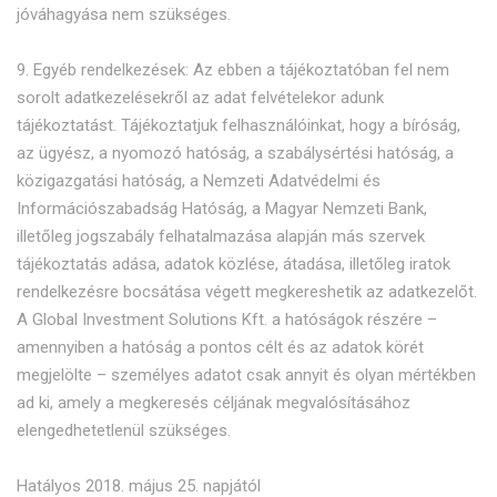
jóváhagyása nem szükséges.
9. Egyéb rendelkezések: Az ebben a tájékoztatóban fel nem
sorolt adatkezelésekről az adat felvételekor adunk
tájékoztatást. Tájékoztatjuk felhasználóinkat, hogy a bíróság,
az ügyész, a nyomozó hatóság, a szabálysértési hatóság, a
közigazgatási hatóság, a Nemzeti Adatvédelmi és
Információszabadság Hatóság, a Magyar Nemzeti Bank,
illetőleg jogszabály felhatalmazása alapján más szervek
tájékoztatás adása, adatok közlése, átadása, illetőleg iratok
rendelkezésre bocsátása végett megkereshetik az adatkezelőt.
A Global Investment Solutions Kft. a hatóságok részére –
amennyiben a hatóság a pontos célt és az adatok körét
megjelölte – személyes adatot csak annyit és olyan mértékben
ad ki, amely a megkeresés céljának megvalósításához
elengedhetetlenül szükséges.
Hatályos 2018. május 25. napjától