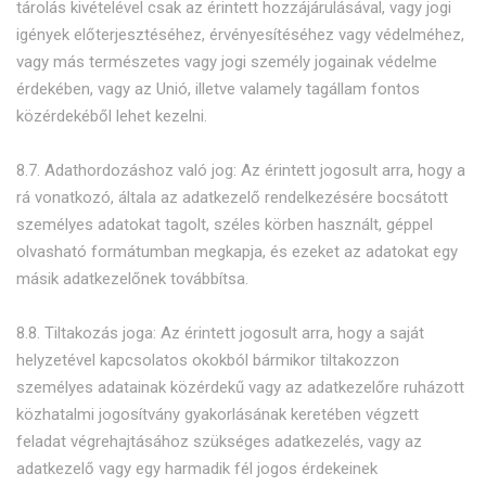
tárolás kivételével csak az érintett hozzájárulásával, vagy jogi
igények előterjesztéséhez, érvényesítéséhez vagy védelméhez,
vagy más természetes vagy jogi személy jogainak védelme
érdekében, vagy az Unió, illetve valamely tagállam fontos
közérdekéből lehet kezelni.
8.7. Adathordozáshoz való jog: Az érintett jogosult arra, hogy a
rá vonatkozó, általa az adatkezelő rendelkezésére bocsátott
személyes adatokat tagolt, széles körben használt, géppel
olvasható formátumban megkapja, és ezeket az adatokat egy
másik adatkezelőnek továbbítsa.
8.8. Tiltakozás joga: Az érintett jogosult arra, hogy a saját
helyzetével kapcsolatos okokból bármikor tiltakozzon
személyes adatainak közérdekű vagy az adatkezelőre ruházott
közhatalmi jogosítvány gyakorlásának keretében végzett
feladat végrehajtásához szükséges adatkezelés, vagy az
adatkezelő vagy egy harmadik fél jogos érdekeinek