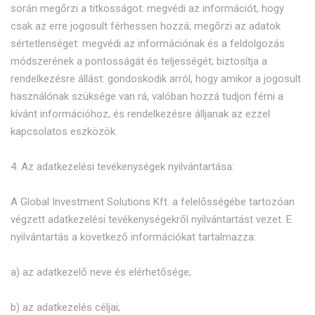
során megőrzi a titkosságot: megvédi az információt, hogy
csak az erre jogosult férhessen hozzá; megőrzi az adatok
sértetlenséget: megvédi az információnak és a feldolgozás
módszerének a pontosságát és teljességét; biztosítja a
rendelkezésre állást: gondoskodik arról, hogy amikor a jogosult
használónak szüksége van rá, valóban hozzá tudjon férni a
kívánt információhoz, és rendelkezésre álljanak az ezzel
kapcsolatos eszközök.
4. Az adatkezelési tevékenységek nyilvántartása:
A Global Investment Solutions Kft. a felelősségébe tartozóan
végzett adatkezelési tevékenységekről nyilvántartást vezet. E
nyilvántartás a következő információkat tartalmazza:
a) az adatkezelő neve és elérhetősége;
b) az adatkezelés céljai;