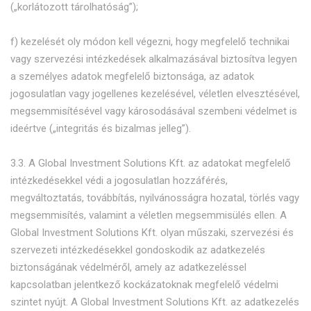
(„korlátozott tárolhatóság”);
f) kezelését oly módon kell végezni, hogy megfelelő technikai
vagy szervezési intézkedések alkalmazásával biztosítva legyen
a személyes adatok megfelelő biztonsága, az adatok
jogosulatlan vagy jogellenes kezelésével, véletlen elvesztésével,
megsemmisítésével vagy károsodásával szembeni védelmet is
ideértve („integritás és bizalmas jelleg”).
3.3. A Global Investment Solutions Kft. az adatokat megfelelő
intézkedésekkel védi a jogosulatlan hozzáférés,
megváltoztatás, továbbítás, nyilvánosságra hozatal, törlés vagy
megsemmisítés, valamint a véletlen megsemmisülés ellen. A
Global Investment Solutions Kft. olyan műszaki, szervezési és
szervezeti intézkedésekkel gondoskodik az adatkezelés
biztonságának védelméről, amely az adatkezeléssel
kapcsolatban jelentkező kockázatoknak megfelelő védelmi
szintet nyújt. A Global Investment Solutions Kft. az adatkezelés