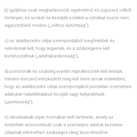
b) gyűjtése csak meghatározott, egyértelmű és jogszerű célból
történjen, és azokat ne kezeljék ezekkel a célokkal össze nem
egyeztethető módon („célhoz kötöttség”);
c) az adatkezelés céljai szempontjából megfelelőek és
relevánsak kell, hogy legyenek, és a szükségesre kell
korlátozódniuk („adattakarékosság”);
d) pontosnak és szükség esetén naprakésznek kell lenniük;
minden ésszerű intézkedést meg kell tenni annak érdekében,
hogy az adatkezelés céljai szempontjából pontatlan személyes
adatokat haladéktalanul töröljék vagy helyesbítsék
(„pontosság”);
e) tárolásának olyan formában kell történnie, amely az
érintettek azonosítását csak a személyes adatok kezelése
céljainak eléréséhez szükséges ideig teszi lehetővé