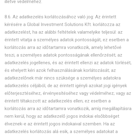
illetve védelméhez.
8.6. Az adatkezelés korlátozásához való jog: Az érintett
kérésére a Global Investment Solutions Kft. korlátozza az
adatkezelést, ha az alábbi feltételek valamelyike teljesül: az
érintett vitatja a személyes adatok pontosságát, ez esetben a
korlátozás arra az időtartamra vonatkozik, amely lehetővé
teszi, a személyes adatok pontosságának ellenőrzését; az
adatkezelés jogellenes, és az érintett ellenzi az adatok törlését,
és ehelyett kéri azok felhasználásának korlátozását; az
adatkezelőnek már nincs szüksége a személyes adatokra
adatkezelés céljából, de az érintett igényli azokat jogi igények
előterjesztéséhez, érvényesítéséhez vagy védelméhez; vagy az
érintett tiltakozott az adatkezelés ellen; ez esetben a
korlátozás arra az időtartamra vonatkozik, amíg megállapításra
nem kerül, hogy az adatkezelő jogos indokai elsőbbséget
élveznek-e az érintett jogos indokaival szemben. Ha az
adatkezelés korlátozás alá esik, a személyes adatokat a