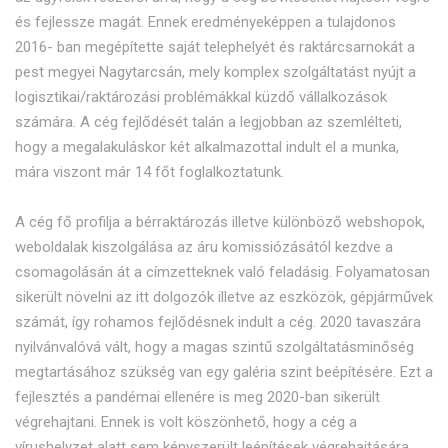
és fejlessze magát. Ennek eredményeképpen a tulajdonos
2016- ban megépítette saját telephelyét és raktárcsarnokát a
pest megyei Nagytarcsán, mely komplex szolgáltatást nyújt a
logisztikai/raktározási problémákkal küzdő vállalkozások
számára. A cég fejlődését talán a legjobban az szemlélteti,
hogy a megalakuláskor két alkalmazottal indult el a munka,
mára viszont már 14 főt foglalkoztatunk.
A cég fő profilja a bérraktározás illetve különböző webshopok,
weboldalak kiszolgálása az áru komissiózásától kezdve a
csomagolásán át a címzetteknek való feladásig. Folyamatosan
sikerült növelni az itt dolgozók illetve az eszközök, gépjárművek
számát, így rohamos fejlődésnek indult a cég. 2020 tavaszára
nyilvánvalóvá vált, hogy a magas szintű szolgáltatásminőség
megtartásához szükség van egy galéria szint beépítésére. Ezt a
fejlesztés a pandémai ellenére is meg 2020-ban sikerült
végrehajtani. Ennek is volt köszönhető, hogy a cég a
vírushelyzet alatt sem kényszerült leépítések végrehajtására.