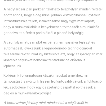
A nagytarcsai ipari parkban található telephelyen minden feltétel
adott ahhoz, hogy a cég minél jobban kiszolgálhassa ügyfeleit.
Infrastruktúrája fejlett, kialakításakor nagy figyelmet kapott,
hogy a munkavállalók is kényelmesen tölthessék a munkaidőt,
gondolva itt a fedett parkolóktól a pihenő helyiségig.
A cég folyamatosan időt és pénzt nem sajnálva fejleszt és
automatizál, igyekszünk a legmodernebb technológiákkal
felszerelni raktárunkat így biztosítva azt, hogy az iparágban már
kiharcolt helyünket nemcsak fentartsuk de előrébb is
léphessünk.
Kollégáink folyamatosan képzik magukat amelyhez mi
támogatást is nyújtunk hiszen legfontosabb célunk a fluktuáció
kiküszöbölése, hogy egy összetartó csapattal építhessük a
cég és a munkavállalók jövőjét.
A koronavírus járvány mint mindenhol, a cégünknél is