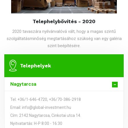
Telephelybővítés - 2020
2020 tavaszára nyilvánvalóvá vált, hogy a magas szintű
szolgáltatásminőség megtartásához szükség van egy galéria
szint beépítésére.
Telephelyek
Nagytarcsa
Tel: +36/1-646-4720, +36/70-386-2918
Email: info@global-investment.hu
Cím: 2142 Nagytarcsa, Cinkotai utca 14.
Nyitvatartás: H-P 8:00 - 16:30