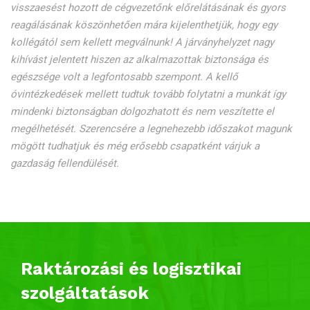
visszaesést hozott de cégvezetőnk előrelátásának és gyors
reagálásának köszönhetően mára kijelenthetjük, hogy egy
kollégától sem kellett megválnunk! A járványhelyzet nagy
kihívást jelentett hiszen az alkalmazottak biztonsága és
egészsége volt a legfontosabb szempont. A kellő
óvintézkedések mellett tudtuk tovább folytatni a munkát így
mindenki biztonságban dolgozhatott és nem veszítette el
megélhetését. Szerencsére a legnehezebb időszakot magunk
mögött tudhatjuk és még erősebb csapatként várjuk a
gazdaság fellendülését.
Raktározási és logisztikai
szolgáltatások