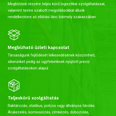
Megbízóink részére teljes körű logisztikai szolgáltatással,
valamint testre szabott megoldásokkal állunk
rendelkezésre az ellátási lánc bármely szakaszában.
Megbízható üzleti kapcsolat
Társaságunk fejlődését lelkesedésének köszönheti,
sikerünket pedig az ügyfeleinknek nyújtott precíz
szolgáltatásokon alapul
Teljeskörű szolgáltatás
Raktározás, statikus, polcos vagy állványos tárolás.
Árukezelés, k
omissiózás, c
ímkézés, d
obozolás,