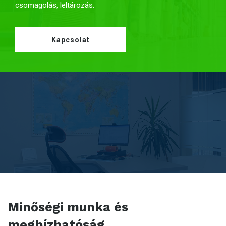
csomagolás, l
eltározás.
Kapcsolat
Minőségi munka és
megbízhatóság