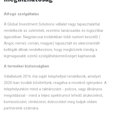
Átfogó szolgáltatás
A Global Investment Solutions vállalat nagy tapasztalattal
rendelkezik az üzletviteli, vezetési tanácsadás és logisztikai
ágazatban. Nagytarcsai irodánkban több nyelvet beszélő (
Angol, német, román, magyar) tapasztalt és sikerorientált
kollégák állnak rendelkezésre, hogy megbízóink mindig a
legmagasabb szintű szolgáltatásminőséget kaphassák.
A termékei biztonságban
Válallatunk 2016 óta saját telephellyel rendelkezik, amelyet
2020-ban tovább bővítettünk, reagálva a növekvő igényekre. A
telephelyünkön mind a raktározást - polcos, vagy állványos
megoldással - mind a teljes spektrumot lefedő árukezelést,
komissiózást, címkézést, dobozolást meg tudjuk oldani
partnereink számára.