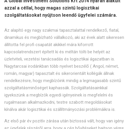
A Global Investment Solutions Kft 2014 nyarán alakult
azzal a céllal, hogy magas szintű logisztikai
szolgáltatásokat nyújtson leendő ügyfelei számára.
Az alapító egy nagy szakmai tapasztalattal rendelkező, fiatal,
dinamikus és megbízható vállalkozó, aki az évek alatt sikeresen
állította fel profi csapatát akikkel mára kiforrott
kapcsolatrendszert épített ki és méltán tölti be helyét az
üzletviteli, vezetési tanácsadás és logisztikai ágazatban is.
Nagytarcsai irodánkban több nyelvet beszélő ( Angol, német,
román, magyar) tapasztalt és sikerorientált kollégák állnak
rendelkezésre, hogy megbízóink mindig a legmagasabb szintű
szolgáltatásminőséget kaphassák. Szolgáltatásainkkal
igyekszünk a megbízók egyedi igényeinek is megfelelni és
rugalmasan alkalmazkodni, testre szabott megoldásokat
kínálva akár logisztikai és szállítmányozási problémáikra is.
Az első pár év pozitív zárása után biztossá vált, hogy van igény
az ügyfelek részéről arra, hogy a cég bővítéseket hajtson végre