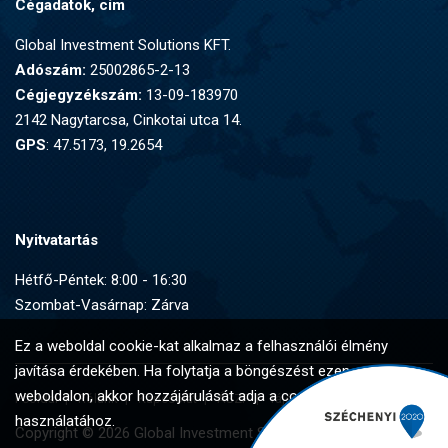
Cégadatok, cím
Global Investment Solutions KFT.
Adószám:
25002865-2-13
Cégjegyzékszám:
13-09-183970
2142 Nagytarcsa, Cinkotai utca 14.
GPS
: 47.5173, 19.2654
Nyitvatartás
Hétfő-Péntek: 8:00 - 16:30
Szombat-Vasárnap: Zárva
Ez a weboldal cookie-kat alkalmaz a felhasználói élmény
javítása érdekében. Ha folytatja a böngészést ezen a
weboldalon, akkor hozzájárulását adja a cookie-k
Főoldal
Rólunk
Kapcsolat
ÁSZF
Tájékoztató
használatához.
Copyright © 2026 Global Investment Solutions Kft.